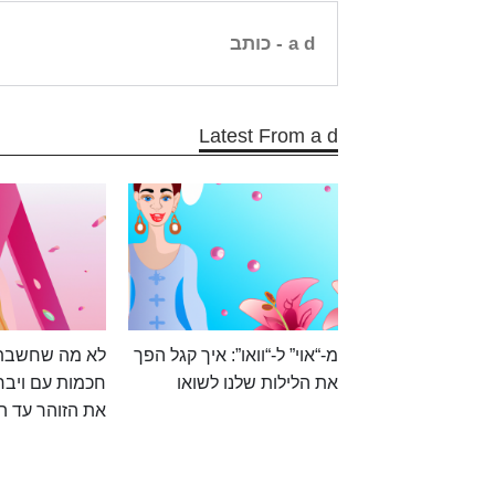
a d
- כותב
Latest From a d
מ-“אוי” ל-“וואו”: איך קגל הפך
לא מה שחשבת:
את הלילות שלנו לשואו
חכמות עם ויבר
את הזוהר עד ה