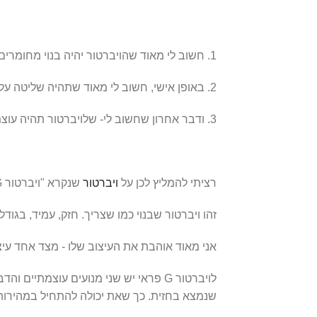
1. חשוב לי מאוד שהויברטור יהיה בנוי מחומרים איכותיים ועמידים.
2. באופן אישי, חשוב לי מאוד שתהיה שליטה על מהירות הרטט של הויברטור
3. ודבר אחרון שחשוב לי- שלויברטור תהיה עוצמה חזקה מאוד
רציתי להמליץ לכן על
ויברטור
שנקרא "ויברטור G פראי". אני, אישית, חולה עליו.
זהו ויברטור שבנוי כמו שצריך. חזק, עמיד, בגודל
אני מאוד אוהבת את העיצוב שלו - מצד אחד עיצ
לויברטור G פראי יש שני מנועים עוצמ
שנמצא בחזית. כך שאת יכולה להתחיל במהירות ע