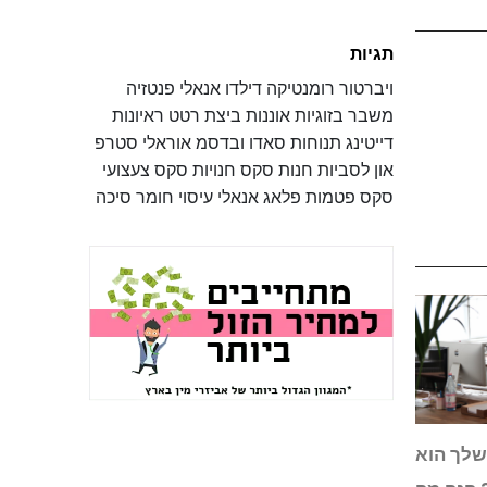
תגיות
ויברטור
רומנטיקה
דילדו
אנאלי
פנטזיה
משבר בזוגיות
אוננות
ביצת רטט
ראיונות
דייטינג
תנוחות
סאדו ובדסמ
אוראלי
סטרפ
און
לסביות
חנות סקס
חנויות סקס
צעצועי
סקס
פטמות
פלאג אנאלי
עיסוי
חומר סיכה
שלך הוא