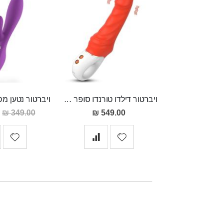
ויברטור דילדו טורנדו סופר חזק בעל 9 מצבי רטט והטענה מגנטית 23 סמ אורך 4.5 רוחב
מ
349.00 ₪
549.00 ₪
מ