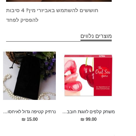
הלכה
חוששים להשתמש באביזרי מין? 4 סיבות
?
להפסיק לפחד
מוצרים נלווים
משחק קלפים לזוגות חובבי מין אוראלי
נרתיק קטיפה גדול לאיחסון אביזרי מין
15.00 ₪
99.00 ₪