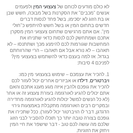
לא כולם מודעים לכוחם של
צעצועי המין
ולפעמים
אנשים "מכבים" את הסקרנות בשל מבוכה, חשש שבן
או בת הזוג לא יסכימו, בשל פחד לנסות דברים
חדשים בתחום המין או בשל חשש להיתפש כ"חולי
מין". אם אתם מרגישים שתחום צעצועי המין מסקרן
אתכם ושמתחשק לכם לנסות כדאי שתניחו את
המחשבות שגורמות לכם להימנע מכך ושתתנסו – לא
תאהבו – לא נורא אבל אם תאהבו – הרי שהרווחתם
בגדול. אז למה בעצם כדאי להשתמש בצעצועי מין?
לפניכם 4 סיבות:
1. להכיר את עצמכם – שימוש בצעצועי מין כמו:
ויברטורים
,
דילדו
או אביזרים אחרים יכול לעזור לכם
להכיר את גופכם ולהבין איזה מגע מענג אתכם והאם
אתם יכולים להגיע לאורגזמה בעזרת צעצוע זה או אחר
(לא כל הנשים למשל יכולות להגיע לאורגזמה מחדירה
ובמקרים רבים האורגזמה מתקבלת באמצעות גירוי
הדגדגן, דבר לו הויברטור יכול לעזור). ככל שתכירו את
גופכם בצורה טובה יותר כך תוכלו להסביר לבני הזוג
שלכם מה עושה לכם טוב - דבר שישפר את חיי המין
ויחזק את הזוגיות.