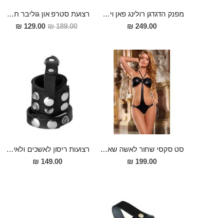
מפנק הדגדגן רולינג פאן ויברטור בעל 12 מצבי רטט מסיליקון Nakoa
רצועת סטרפ און גוליבר חזקה ואמינה ,מתאימה לשני בני הזוג ולמגוון רחב של הדילדואים
מחיר
129.00 ₪
189.00 ₪
249.00 ₪
מבצע
סט סקסי שחור לאשה שאוהבת לפתוח את הואגינה שלה לרווחה ואפילו להכניס אצבע או שתיים לישבן כאשר הפרטנר צופה, חזיה פתוחה ותחתונים מעור פתוחים באזור הרקטום והנרתיק לפישוק עצמי רחב של הלחיים על מנת לחשוף את פי הטבעת והנרתיק והדגדגן, להתגאות בהם, לעיני הפרטנר
רצועות ריסון לאשכים ולאיבר מין מעור "Jasso"
149.00 ₪
199.00 ₪