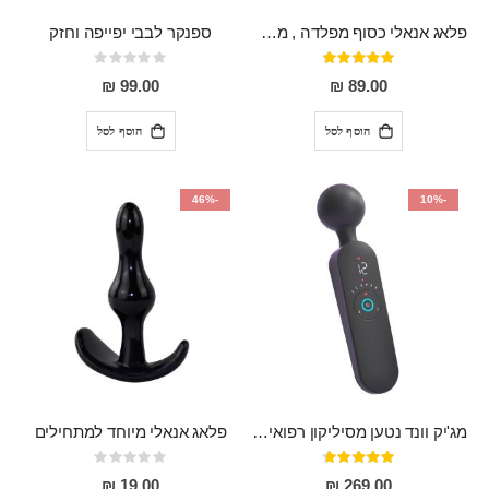
פלאג אנאלי כסוף מפלדה , מתאים ללבישה מתחת לבגדים, בגודל 7.3 על 2.8 ס"מ
ספנקר לבבי יפייפה וחזק
דירוג:
Rating:
0%
97%
99.00 ₪
89.00 ₪
הוסף לסל
הוסף לסל
-46%
-10%
מג'יק וונד נטען מסיליקון רפואי חזק בעל 12 מצבי רטט ו6 מהירויות שונות ROMI
פלאג אנאלי מיוחד למתחילים
דירוג:
Rating:
0%
93%
19.00 ₪
269.00 ₪