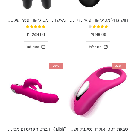
חוקן גדול מסיליקון רפואי ניתן לשימוש גם כפלאג וגם כחרוזים אנאלים
מגיק וונד מסיליקון רפואי ,שקט במיוחד, נטען בעל 10 מהירויות שונות "Erna"
דירוג:
דירוג:
100%
80%
249.00 ₪
99.00 ₪
הוסף לסל
הוסף לסל
-29%
-32%
טבעת רטט "אולרו" נטענת עשויה סיליקון רפואי עם רטט חזק ומטריף חושים
"Kaliph" ויברטור פרימיום מסיליקון רפואי , נטען, שקט במיוחד, מסתובב ומתפתל, שמנמן עם חדירה 14 סמ