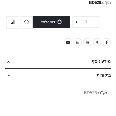
מק"ט
BD526
הוסף לסל
מידע נוסף
ביקורות
מידע
BD526
נוסף