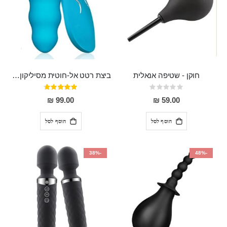
חוקן - שטיפה אנאלית
ביצת רטט אל-חוטית מסיליקון רפואי בגודל של 8 ס"מ ורוחב 3 ס"מ בעלת 20 מהירויות שונות "ENKI"
Rating:
דירוג:
93%
0%
99.00 ₪
59.00 ₪
הוסף לסל
הוסף לסל
-38%
-48%