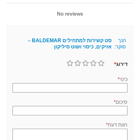
No reviews
הנך
סט קשירות למתחילים BALDEMAR –
סוקר:
אזיקים, כיסוי ושוט סיליקון
דירוג
1
2
3
4
5
כוכב
כוכבים
כוכבים
כוכבים
כוכבים
כינוי
סיכום
חוות דעת