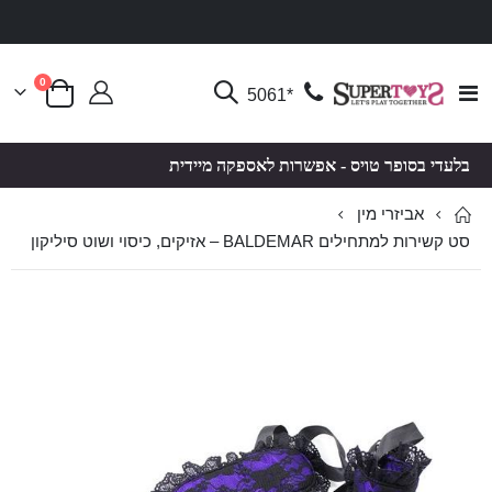
פריטים
0
Toggle
*5061
סל קניות
Nav
בלעדי בסופר טויס - אפשרות לאספקה מיידית
אביזרי מין
סט קשירות למתחילים BALDEMAR – אזיקים, כיסוי ושוט סיליקון
לדלג
לדלג
לסוף
להתחלה
של
של
גלריית
גלריית
תמונות
תמונות