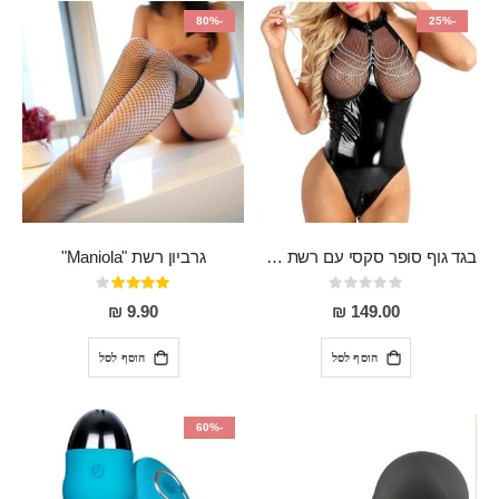
-80%
-25%
בגד גוף סופר סקסי עם רשת שקופה בחזה ושרשרות מלמעלה וריצרץ מלמטה Pan במפשעה
גרביון רשת "Maniola"
Rating:
דירוג:
80%
0%
9.90 ₪
149.00 ₪
הוסף לסל
הוסף לסל
-60%