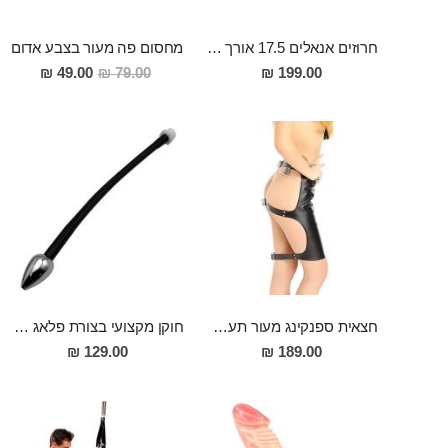
חרוזים אנאלים 17.5 אורך ו3 רוחב, המתחברים למכונת סקס
מחסום פה מעור בצבע אדום
מחיר
49.00 ₪
79.00 ₪
199.00 ₪
מבצע
חצאית ספנקינג מעור תעשיתי פתוחה מאחורה, 48 ס"מ אורך "LOKI"
חוקן מקצועי בצורת פלאג 2.7 סמ רוחב עם צינור באורך 27 סמ המתחבר ישירות לדוש
129.00 ₪
189.00 ₪