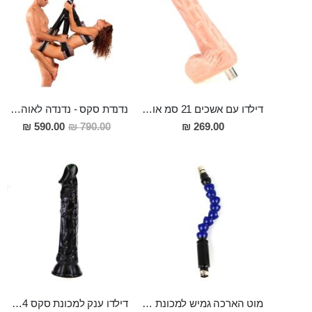
דילדו עם אשכים 21 סמ אורך 4.3 סמ רוחב המתאים למכונת סקס Tore
נדנדת סקס - נדנדה לאוהבים
מחיר
590.00 ₪
790.00 ₪
269.00 ₪
מבצע
מוט הארכה גמיש למכונת סקס 30 סמ אורך 2.5 סמ רוחב
דילדו ענק למכונת סקס 24 סמ אורך 4.5 סמ רוחב Knud