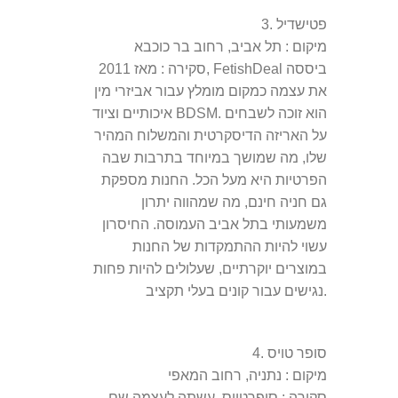
פטישדיל
3.
מיקום
: תל אביב, רחוב בר כוכבא
סקירה
: מאז 2011, FetishDeal ביססה
את עצמה כמקום מומלץ עבור אביזרי מין
איכותיים וציוד BDSM. הוא זוכה לשבחים
על האריזה הדיסקרטית והמשלוח המהיר
שלו, מה שמושך במיוחד בתרבות שבה
הפרטיות היא מעל הכל. החנות מספקת
גם חניה חינם, מה שמהווה יתרון
משמעותי בתל אביב העמוסה. החיסרון
עשוי להיות ההתמקדות של החנות
במוצרים יוקרתיים, שעלולים להיות פחות
נגישים עבור קונים בעלי תקציב.
סופר טויס
4.
מיקום
: נתניה, רחוב המאפי
סקירה
: סופרטויס עשתה לעצמה שם