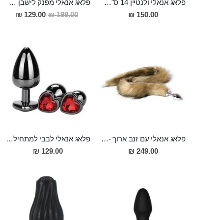
פלאג אנאלי ולנטיין 14 ס"מ מסיליקון רפואי עם בסיס ואקום
פלאג אנאלי מפנק לישבן בעל מבנה ספירלי ו7 מצבי רטט שונים מסיליקון רפואי "Beorn"
מחיר
129.00 ₪
199.00 ₪
150.00 ₪
מבצע
פלאג אנאלי עם זנב ארוך - 80 סמ ויפה במיוחד Dinlas
פלאג אנאלי לבבי למתחילים 7.5 סמ אורך ו2.8 סמ רוחב, מפלדת על חלד, מושחר Warner לנשים שאוהבות אנאלי אלגנטי
129.00 ₪
249.00 ₪