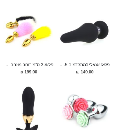
פלאג אנאלי למתקדמים 4.5 סמ רוחב 12 סמ אורך מסיליקון רפואי Paris
פלאג 3 ס"מ רוחב מוזהב יפייפה עם זנב מפנק בגודל של 8 ס"מ "Gama"
199.00 ₪
149.00 ₪