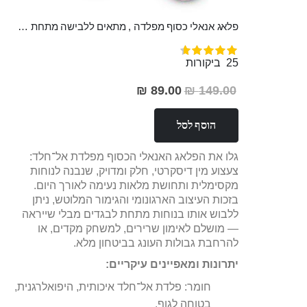
פלאג אנאלי כסוף מפלדה , מתאים ללבישה מתחת לבגדים, בגודל 7.3 על 2.8 ס"מ
דירוג:
97%
25
ביקורות
89.00 ₪
149.00 ₪
מחיר
מבצע
הוסף לסל
גלו את הפלאג האנאלי הכסוף מפלדת אל־חלד:
צעצוע מין דיסקרטי, חלק ומדויק, שנבנה לנוחות
מקסימלית ותחושת מלאות נעימה לאורך היום.
בזכות העיצוב הארגונומי והגימור המלוטש, ניתן
ללבוש אותו בנוחות מתחת לבגדים מבלי שייראה
— מושלם לאימון שרירים, למשחק מקדים, או
להרחבת גבולות העונג בביטחון מלא.
יתרונות ומאפיינים עיקריים:
חומר: פלדת אל־חלד איכותית, היפואלרגנית,
בטוחה לגוף.