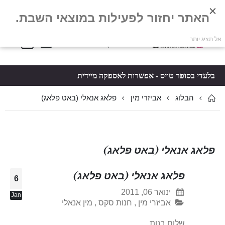
האתר יחזור לפעילות במוצאי השבת.
פריטים
0
אל תציג יותר
Toggle
*5061
סל קניות
Nav
בלעדי בסופר טויס - אפשרות לאספקה מיידית
הבלוג
פלאג אנאלי (באט פלאג)
אביזרי מין
פלאג אנאלי (באט פלאג)
פלאג אנאלי (באט פלאג)
6
ינואר 06, 2011
Jan
אביזרי מין
,
חנות סקס
,
מין אנאלי
שלום בנות,