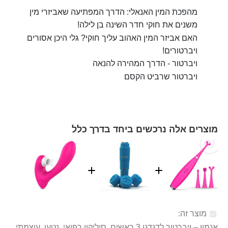
מהפכת המין האנאלי: הדרך המפתיעה שאביזרי מין
משנים את חוקי חדר השינה בן לילה!
האם אביזר המין האהוב עליך חוקי? גלי היכן אסורים
ויברטורים!
ויברטור - הדרך המהירה להנאה
ויברטור שרביט הקסם
מוצרים אלה נרכשים ביחד בדרך כלל
מוצר זה:
אנמון – ויברטור לדגדגן 3 ראשים, סיליקון רפואי, נטען, עוצמתי