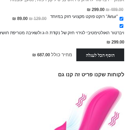
מחיר
299.00 ₪
489.00 ₪
מבצע
"Artur" רוקט פוקט מקצועי חזק במיוחד
מחיר
89.00 ₪
129.00 ₪
מבצע
ויברטור האולטימטיבי לגירוי חזק של נקודת ה-ג ולשאיבה מטריפת חושים של 
מחיר
299.00 ₪
מבצע
הוסף הכל לעגלה
מחיר כולל
687.00 ₪
לקוחות שקנו פריט זה קנו גם
Skip
carousel