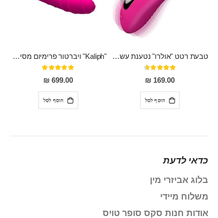
טבעת רטט "אולרו" נטענת עשויה סיליקון רפואי עם רטט חזק ומטריף חושים
"Kaliph" ויברטור פרימיום מסיליקון רפואי , נטען, שקט במיוחד, מסתובב ומתפתל, שמנמן עם חדירה 14 סמ
דירוג:
דירוג:
100%
91%
699.00 ₪
169.00 ₪
הוסף לסל
הוסף לסל
כדאי לדעת
בלוג אביזרי מין
משלוח מיידי
אודות חנות סקס סופר טויס