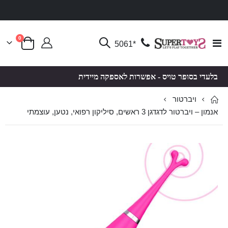
פריטים
0
Toggle
*5061
סל קניות
Nav
בלעדי בסופר טויס - אפשרות לאספקה מיידית
ויברטור
אנמון – ויברטור לדגדגן 3 ראשים, סיליקון רפואי, נטען, עוצמתי
לדלג
לדלג
לסוף
להתחלה
של
של
גלריית
גלריית
תמונות
תמונות