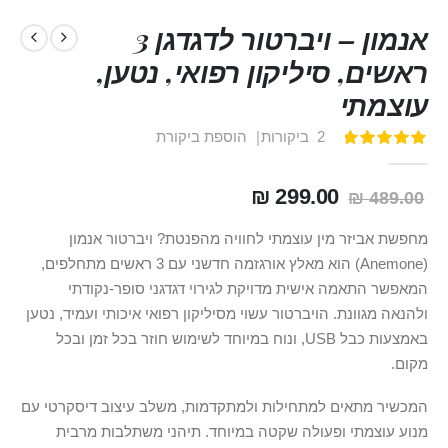
אנמון – ויברטור לדגדגן 3
ראשים, סיליקון רפואי, נטען,
עוצמתי
2
ביקורות
הוספת ביקורת
דירוג:
100
100
% of
299.00 ₪
489.00 ₪
מחפשת אביזר מין עוצמתי לחוויה מהפנטת? ויברטור אנמון
(Anemone) הוא מאלץ אורגזמה חדשני עם 3 ראשים מתחלפים,
המאפשר התאמה אישית מדויקת לגירוי דגדגני סופר-נקודתי
ולהנאה מגוונת. הויברטור עשוי מסיליקון רפואי איכותי ועמיד, נטען
באמצעות כבל USB, ונוח במיוחד לשימוש חוזר בכל זמן ובכל
מקום.
המכשיר מתאים למתחילות ולמתקדמות, משלב עיצוב דיסקרטי עם
מנוע עוצמתי ופעולה שקטה במיוחד. תיהני משתלבות מרבית