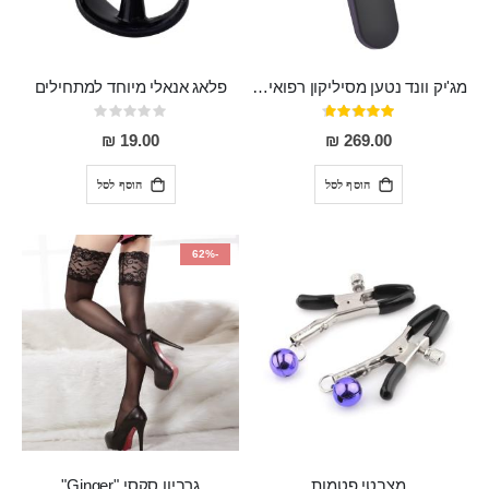
מג'יק וונד נטען מסיליקון רפואי חזק בעל 12 מצבי רטט ו6 מהירויות שונות ROMI
פלאג אנאלי מיוחד למתחילים
דירוג:
Rating:
0%
93%
19.00 ₪
269.00 ₪
הוסף לסל
הוסף לסל
-62%
מצבטי פטמות
גרביון סקסי "Ginger"