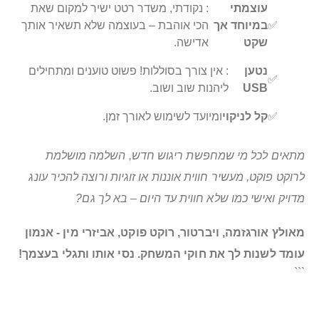
עוצמתי
: נקודתי, משדר רטט ישיר למקום שאת
✅
במיוחד אך
הכי אוהבת – בעוצמה שלא תשאיר אותך
שקט
אדישה.
נטען
: אין צורך בסוללות! פשוט טוענים ומתחילים
✅
USB
ליהנות שוב ושוב.
✅
קל לניקוי
ומיועד לשימוש לאורך זמן.
מתאים לכל מי שמחפשת ריגוש חדש, השלמה מושלמת
לרוקט פוקט, מעשיר חווית אוננות או זוגיות ורוצה להכיר עונג
מדויק ואישי כמו שלא חווית עד היום – בא לך גם?
מאולץ אורגזמה, ויברטור, רוקט פוקט, אביזרי מין - אנמון
עומד לשנות לך את חוקי המשחק. נסי אותו ותגלי בעצמך!
```