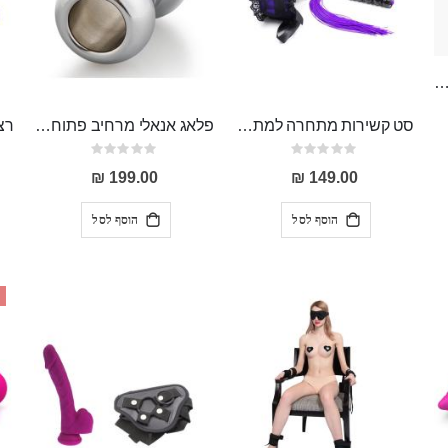
קסים פתוחים מאחורה, מחמיאים , יפייפים "Esenia"
סט קשירות מתחרה למתחילים המכיל כיסוי עיניים, אזיקים ושוט מהודר עם רצועות סיליקון "Baldemar"
פלאג אנאלי מרחיב פתוח חלול מפלדת אל חלד "Veles" להצצה ולמשחקים אנאלים מתקדמים
Rating:
Rating:
0%
0%
199.00 ₪
149.00 ₪
הוסף לסל
הוסף לסל