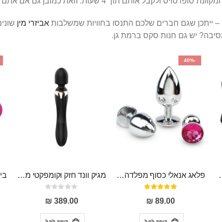
ם – ייתכן שגם חברים שלכם התנסו בחוויות שמשלבות
אביזרי מין
שונים
סיבה? יש גם חנות סקס ברמת גן.
-40%
סיליקון רפואי בעל 10 מצבי רטט , נטען
פלאג אנאלי כסוף מפלדה , מתאים ללבישה מתחת לבגדים, בגודל 7.3 על 2.8 ס"מ
מגיק וונד חזק וקומפקטי מסיליקון רפואי בעל 20 מצבי רטט , שקט ועמיד למים MASSA
דירוג:
Rating:
0%
97%
389.00 ₪
89.00 ₪
הוסף לסל
הוסף לסל