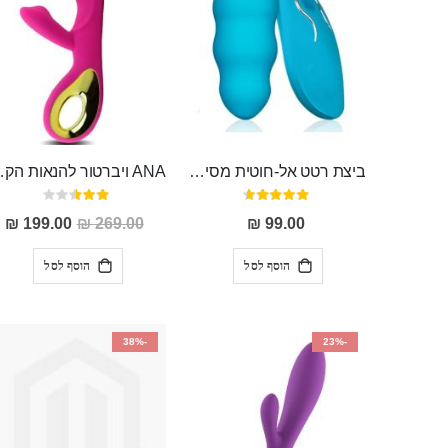
ביצת רטט אל-חוטית מסיליקון רפואי בגודל של 8 ס"מ ורוחב 3 ס"מ בעלת 20 מהירויות שונות "ENKI"
ANA ויברטור להנאות הק
דירוג:
דירוג:
50%
93%
מחיר
199.00 ₪
269.00 ₪
99.00 ₪
מבצע
הוסף לסל
הוסף לסל
-38%
-23%