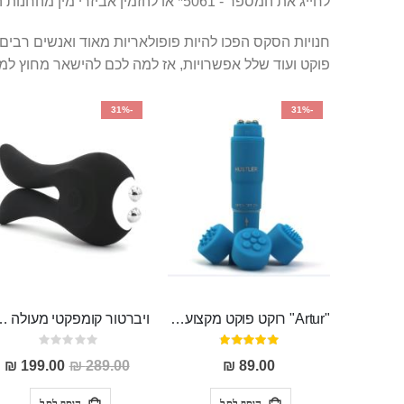
לחייג את המספר - 5061* או להזמין אביזרי מין מהחנות המקוונת סופרטויס ולקבל אותם תוך 4 שעות. וזאת כמובן גם אם אתם לא קרובים אל חנות הסקס ברמת גן.
חנויות הסקס הפכו להיות פופולאריות מאוד ואנשים רבי
פוקט ועוד שלל אפשרויות, אז למה לכם להישאר מחוץ למ
-31%
-31%
"Artur" רוקט פוקט מקצועי חזק במיוחד
ויברטור קומפקטי מעולה לגירוי פטמות ודגדגן מ
דירוג:
Rating:
0%
95%
מחיר
199.00 ₪
289.00 ₪
89.00 ₪
מבצע
הוסף לסל
הוסף לסל