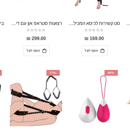
מי "Cato" ביצי קגל מסיליקון רפואי עם משקולת
סט קשירות לכיסא המכיל אזיקים לידיים ,אזיקים לרגליים וכיסוי עיניים Egon
רצועות סטראפ און עם דילדו 20 ס"מ "Lear"
Rating:
Rating:
0%
0%
299.00 ₪
169.00 ₪
הוסף לסל
הוסף לסל
-17%
-46%