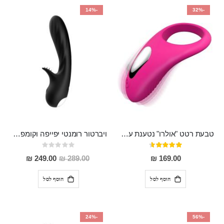
-14%
-32%
טבעת רטט "אולרו" נטענת עשויה סיליקון רפואי עם רטט חזק ומטריף חושים
ויברטור רומנטי יפייפה וקומפקטי לגירוי חיצוני ופנימי מסיליקון רפואי עמיד למים ROMANCE
דירוג:
Rating:
0%
91%
מחיר
249.00 ₪
289.00 ₪
169.00 ₪
מבצע
הוסף לסל
הוסף לסל
-24%
-56%