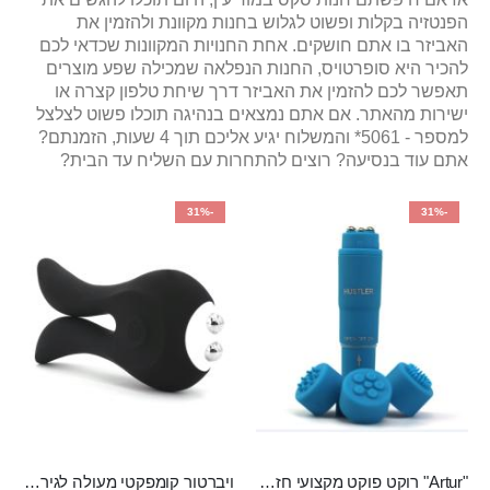
הפנטזיה בקלות ופשוט לגלוש בחנות מקוונת ולהזמין את
האביזר בו אתם חושקים. אחת החנויות המקוונות שכדאי לכם
להכיר היא סופרטויס, החנות הנפלאה שמכילה שפע מוצרים
תאפשר לכם להזמין את האביזר דרך שיחת טלפון קצרה או
ישירות מהאתר. אם אתם נמצאים בנהיגה תוכלו פשוט לצלצל
למספר - 5061* והמשלוח יגיע אליכם תוך 4 שעות, הזמנתם?
אתם עוד בנסיעה? רוצים להתחרות עם השליח עד הבית?
-31%
-31%
"Artur" רוקט פוקט מקצועי חזק במיוחד
ויברטור קומפקטי מעולה לגירוי פטמות ודגדגן מסיליקון רפואי בעל 10 מצבי רטט , נטען