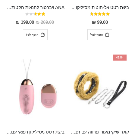
ביצת רטט אל-חוטית מסיליקון רפואי בגודל של 8 ס"מ ורוחב 3 ס"מ בעלת 20 מהירויות שונות "ENKI"
ANA ויברטור להנאות הקטות מסיליקון רפואי, נטען, בעל 10 מצבי רטט
דירוג:
דירוג:
50%
93%
מחיר
199.00 ₪
269.00 ₪
99.00 ₪
מבצע
הוסף לסל
הוסף לסל
-41%
קולר שיקי מעור ופרווה עם רצועת שרשרת איכותית MINK
ביצת רטט מסיליקון רפואי עם שלט אלחוטי עובדת על 2 בטריות אצבע , בעלת 10 מצבי רטט Shinda