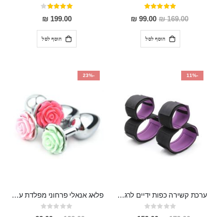
דירוג:
דירוג:
80%
100%
מחיר
199.00 ₪
99.00 ₪
169.00 ₪
מבצע
הוסף לסל
הוסף לסל
-23%
-11%
ערכת קשירה כפות ידיים לרגליים "Jizo"
פלאג אנאלי פרחוני מפלדת על חלד 2.8 ס"מ רוחב 7.5 אורך Vered
Rating:
Rating:
0%
0%