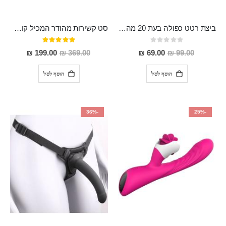
ביצת רטט כפולה בעת 20 מהירויות שונות עובדת ישירות מחשמל ללא צורך בבטריות "Ku"
סט קשירות מהודר המכיל קולר עם רצועה, מצבטי פטמות מקצועיים ואזיקי פרימיום "VESPA"
Rating:
דירוג:
100%
0%
מחיר
מחיר
199.00 ₪
369.00 ₪
69.00 ₪
99.00 ₪
מבצע
מבצע
הוסף לסל
הוסף לסל
-36%
-25%