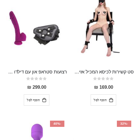
סט קשירות לכיסא המכיל אזיקים לידיים ,אזיקים לרגליים וכיסוי עיניים Egon
רצועות סטראפ און עם דילדו 20 ס"מ "Lear"
Rating:
Rating:
0%
0%
299.00 ₪
169.00 ₪
הוסף לסל
הוסף לסל
-40%
-32%