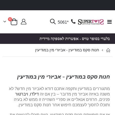
פריטים
0
Toggle
*5061
סל קניות
Nav
בלעדי בסופר טויס - אפשרות לאספקה מיידית
חנות סקס במודיעין - אביזרי מין במודיעין
חנות סקס במודיעין - אביזרי מין במודיעין
מתגוררים במודיעין ותקפה אתכם דודא לאביזר מין חדש? לא
משנה באיזה אביזר מין מדובר – בין אם זה
דילדו
,
ויברטור
פנינים, חרוזים אנאליים או ספריי השהייה זו ממש לא בעיה
ותוכלו לחסוך לעצמכם חיפוש אחר חנות סקס במודיעין.
אז אם חיפשתם חנות סקס במודיעין, היום תוכלו להגשים את