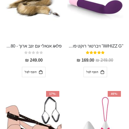
"iWHIZZ G" ויברטור רוקט פוקט קלאסי נטען בעל 10 מהירויות מסיליקון רפואי מיוחד לנקודת ה-G
פלאג אנאלי עם זנב ארוך - 80 סמ ויפה במיוחד Dinlas
דירוג:
Rating:
0%
100%
מחיר
249.00 ₪
169.00 ₪
249.00 ₪
מבצע
הוסף לסל
הוסף לסל
-17%
-46%