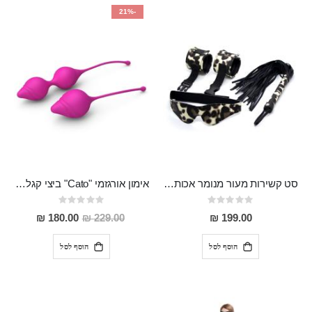
-21%
סט קשירות מעור מנומר אכותי המכיל כיסוי עיניים אזיקים ושוט "Plutus"
אימון אורגזמי "Cato" ביצי קגל מסיליקון רפואי עם משקולת
Rating:
Rating:
0%
0%
מחיר
180.00 ₪
229.00 ₪
199.00 ₪
מבצע
הוסף לסל
הוסף לסל