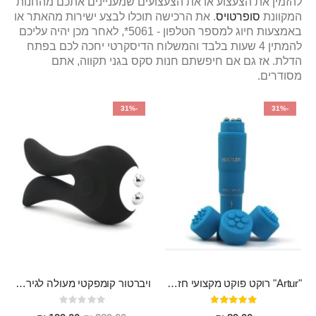
להזמין את הצעצוע או את הצעצועים שמעניינים אתכם מהחנות
המקוונת
סופרטויס
. את הרכישה תוכלו לבצע ישירות מהאתר או
באמצעות חיוג למספר הטלפון - 5061*, לאחר מכן יהיה עליכם
להמתין 4 שעות בלבד והמשלוח הדיסקרטי יחכה לכם בפתח
הדלת. אז גם אם חיפשתם חנות סקס בגני תקווה, אתם
מסודרים.
-31%
-31%
"Artur" רוקט פוקט מקצועי חזק במיוחד
ויברטור קומפקטי מעולה לגירוי פטמות ודגדגן מסיליקון רפואי בעל 10 מצבי רטט , נטען
דירוג:
Rating:
0%
95%
מחיר