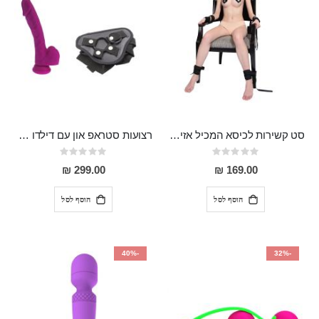
סט קשירות לכיסא המכיל אזיקים לידיים ,אזיקים לרגליים וכיסוי עיניים Egon
רצועות סטראפ און עם דילדו 20 ס"מ "Lear"
Rating:
Rating:
0%
0%
299.00 ₪
169.00 ₪
הוסף לסל
הוסף לסל
-40%
-32%