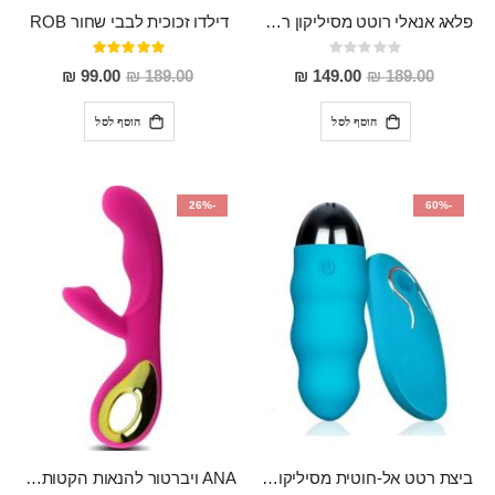
פלאג אנאלי רוטט מסיליקון רפואי "Ainia"
דילדו זכוכית לבבי שחור ROB
Rating:
דירוג:
100%
0%
מחיר
מחיר
99.00 ₪
189.00 ₪
149.00 ₪
189.00 ₪
מבצע
מבצע
הוסף לסל
הוסף לסל
-26%
-60%
ביצת רטט אל-חוטית מסיליקון רפואי בגודל של 8 ס"מ ורוחב 3 ס"מ בעלת 20 מהירויות שונות "ENKI"
ANA ויברטור להנאות הקטות מסיליקון רפואי, נטען, בעל 10 מצבי רטט