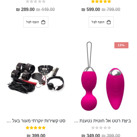
דירוג:
Rating:
0%
100%
מחיר
מחיר
289.00 ₪
449.00 ₪
599.00 ₪
799.00 ₪
מבצע
מבצע
הוסף לסל
הוסף לסל
-13%
ביצת רטט אל חוטית נטענת בעלת 10 מהירויות מעולה מסיליקון רפואי רך ונעים במיוחד עם שלט אלחוטי נטען שהוא גם ויברטור לדגדגן "Blaze"
סט קשירות יוקרתי מעור בעל 7 פריטים "Kuula"
Rating:
דירוג:
100%
0%
מחיר
399.00 ₪
349.00 ₪
399.00 ₪