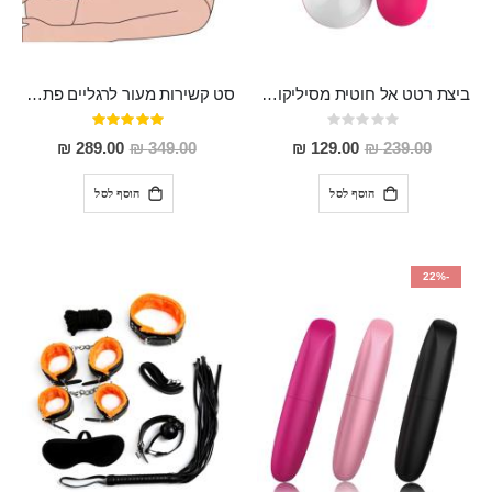
ביצת רטט אל חוטית מסיליקון ,נטענת , חזקה ועמידה למים "Callie"
סט קשירות מעור לרגליים פתוחות לרווחה "Camelot" וחשיפה מלאה
Rating:
דירוג:
100%
0%
מחיר
מחיר
289.00 ₪
349.00 ₪
129.00 ₪
239.00 ₪
מבצע
מבצע
הוסף לסל
הוסף לסל
-22%