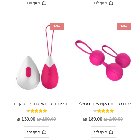
הוסף לסל
הוסף לסל
-30%
-24%
ביצים סיניות מקצועיות מסיליקון רפואי "Joel"
ביצת רטט מעולה מסיליקון רפואי , נטענת מעולה לחיזוק שרירי האגן והנאה AINE
דירוג:
דירוג:
91%
80%
מחיר
מחיר
139.00 ₪
199.00 ₪
189.00 ₪
249.00 ₪
מבצע
מבצע
הוסף לסל
הוסף לסל