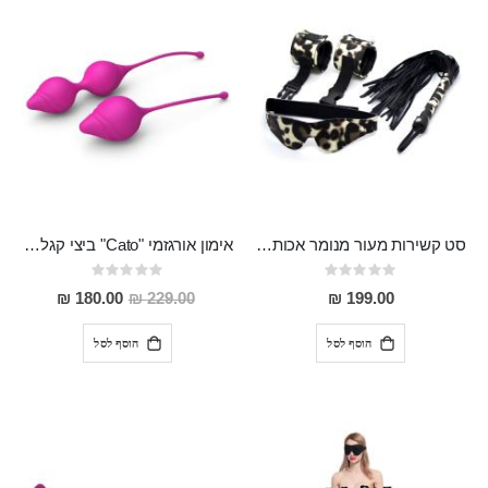
סט קשירות מעור מנומר אכותי המכיל כיסוי עיניים אזיקים ושוט "Plutus"
אימון אורגזמי "Cato" ביצי קגל מסיליקון רפואי עם משקולת
Rating:
Rating:
0%
0%
מחיר
180.00 ₪
229.00 ₪
199.00 ₪
מבצע
הוסף לסל
הוסף לסל