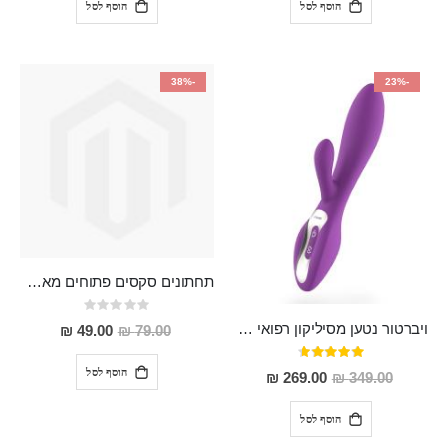
הוסף לסל
הוסף לסל
-38%
-23%
תחתונים סקסים פתוחים מאחורה, מחמיאים , יפייפים "Esenia"
Rating:
0%
ויברטור נטען מסיליקון רפואי "Softs"
מחיר
49.00 ₪
79.00 ₪
מבצע
דירוג:
93%
הוסף לסל
מחיר
269.00 ₪
349.00 ₪
מבצע
הוסף לסל