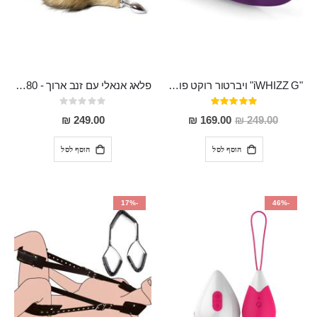
"iWHIZZ G" ויברטור רוקט פוקט קלאסי נטען בעל 10 מהירויות מסיליקון רפואי מיוחד לנקודת ה-G
פלאג אנאלי עם זנב ארוך - 80 סמ ויפה במיוחד Dinlas
דירוג:
Rating:
0%
100%
מחיר
249.00 ₪
169.00 ₪
249.00 ₪
מבצע
הוסף לסל
הוסף לסל
-17%
-46%