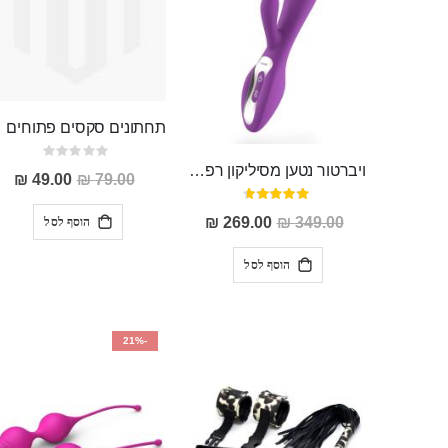
תחתונים ס
Rating:
0%
ויברטור נטען מסיליקון רפואי "Softs"
מחיר
49.00 ₪
79.00 ₪
מבצע
דירוג:
93%
מחיר
הוסף לסל
269.00 ₪
349.00 ₪
מבצע
הוסף לסל
-21%