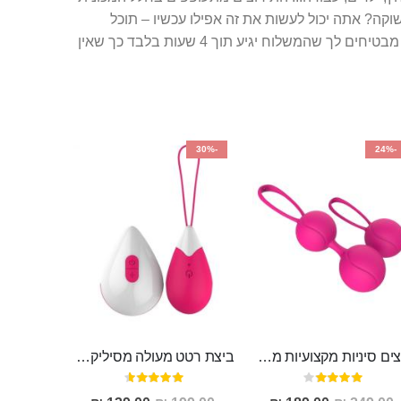
שוקה? אתה יכול לעשות את זה אפילו עכשיו – תוכל
לעצור בדרך, להיכנס לאתר סופרטויס ולהזמין את האביזר ישירות מהאתר או לצלצל למספר - 5061* ולבצע הזמנה מהירה. אנו מבטיחים לך שהמשלוח יגיע תוך 4 שעות בלבד כך שאין
-30%
-24%
ביצים סיניות מקצועיות מסיליקון רפואי "Joel"
ביצת רטט מעולה מסיליקון רפואי , נטענת מעולה לחיזוק שרירי האגן והנאה AINE
דירוג:
דירוג:
91%
80%
מחיר
מחיר