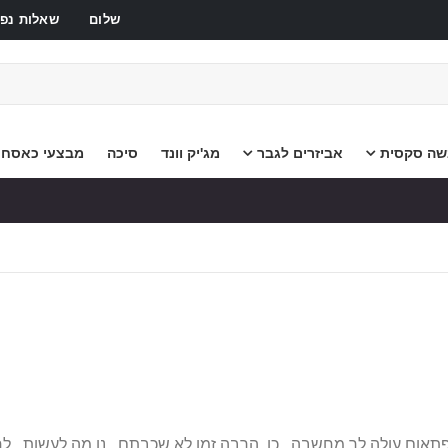
שלום
שאלות נפו
שה סקסית
אביזרים לגבר
מג'יק וונד
סיכה
מבצעי כאסח
תאום עולה לך מחשבה.. כן, הרבה זמן לא שכבתם.. נו מה לעשות.. לח