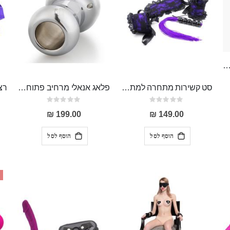
קסים פתוחים מאחורה, מחמיאים , יפייפים "Esenia"
סט קשירות מתחרה למתחילים המכיל כיסוי עיניים, אזיקים ושוט מהודר עם רצועות סיליקון "Baldemar"
פלאג אנאלי מרחיב פתוח חלול מפלדת אל חלד "Veles" להצצה ולמשחקים אנאלים מתקדמים
Rating:
Rating:
0%
0%
199.00 ₪
149.00 ₪
הוסף לסל
הוסף לסל