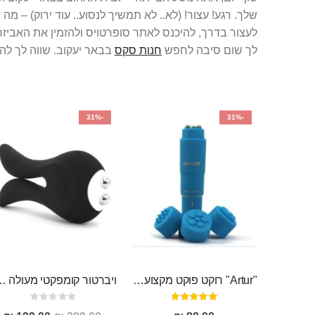
שלך. רגע! עצור! (לא.. לא תמשיך לנסוע.. עוד ירוק) – 
לך שום סיבה לחפש
חנות סקס
בבאר יעקוב. שווה לך להיו
-31%
-31%
"Artur" רוקט פוקט מקצועי חזק במיוחד
ויברטור קומפקטי מעולה לגירוי פטמות ודגדגן מ
דירוג:
Rating:
0%
95%
מחיר