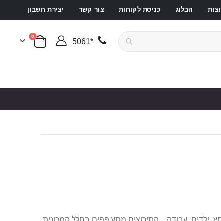
צות
הבלוג
כניסת לקוחות
צור קשר
יצירת חשבון
פריטים
0
*5061
סל קניות
ץ, ילדים, עבודה... התירוצים מתעופפים בחלל המכונית