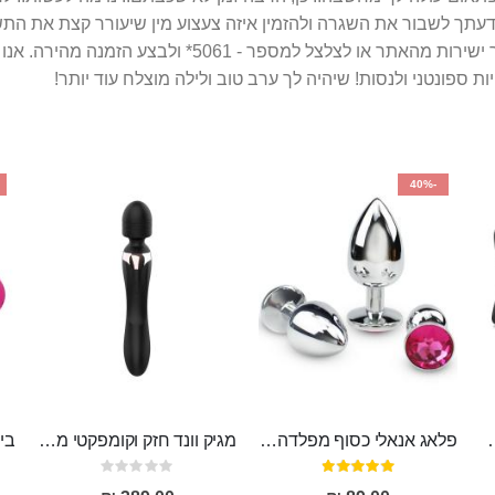
מה דעתך לשבור את השגרה ולהזמין איזה צעצוע מין שיעורר קצת את הת
ת ספונטני ולנסות! שיהיה לך ערב טוב ולילה מוצלח עוד יותר!
-40%
סיליקון רפואי בעל 10 מצבי רטט , נטען
פלאג אנאלי כסוף מפלדה , מתאים ללבישה מתחת לבגדים, בגודל 7.3 על 2.8 ס"מ
מגיק וונד חזק וקומפקטי מסיליקון רפואי בעל 20 מצבי רטט , שקט ועמיד למים MASSA
דירוג:
Rating:
0%
97%