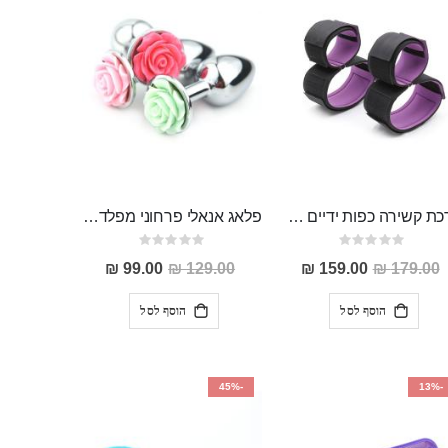
ערכת קשירה כפות ידיים לרגליים "Jizo"
פלאג אנאלי פרחוני מפלדת על חלד 2.8 ס"מ רוחב 7.5 אורך Vered
Rating:
Rating:
0%
0%
מחיר
מחיר
99.00 ₪
129.00 ₪
159.00 ₪
179.00 ₪
מבצע
מבצע
הוסף לסל
הוסף לסל
-45%
-13%