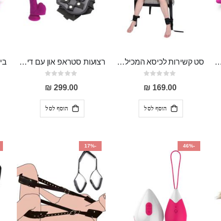
מי "Cato" ביצי קגל מסיליקון רפואי עם משקולת
סט קשירות לכיסא המכיל אזיקים לידיים ,אזיקים לרגליים וכיסוי עיניים Egon
רצועות סטראפ און עם דילדו 20 ס"מ "Lear"
Rating:
Rating:
0%
0%
299.00 ₪
169.00 ₪
הוסף לסל
הוסף לסל
-17%
-46%