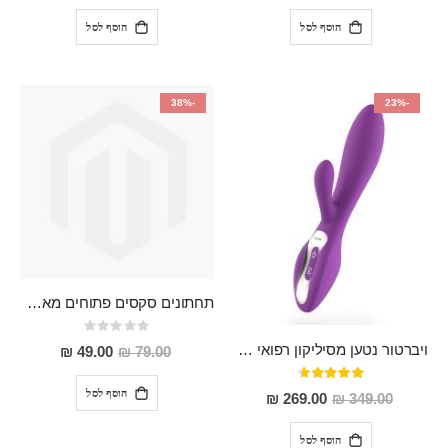
הוסף לסל
הוסף לסל
-38%
-23%
תחתונים סקסים פתוחים מאחורה, מחמיאים , יפייפים "Esenia"
Rating:
0%
ויברטור נטען מסיליקון רפואי "Softs"
מחיר
49.00 ₪
79.00 ₪
מבצע
דירוג:
93%
הוסף לסל
מחיר
269.00 ₪
349.00 ₪
מבצע
הוסף לסל