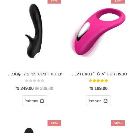
-14%
-32%
טבעת רטט "אולרו" נטענת עשויה סיליקון רפואי עם רטט חזק ומטריף חושים
ויברטור רומנטי יפייפה וקומפקטי לגירוי חיצוני ופנימי מסיליקון רפואי עמיד למים ROMANCE
דירוג:
Rating:
0%
91%
מחיר
249.00 ₪
289.00 ₪
169.00 ₪
מבצע
הוסף לסל
הוסף לסל
-24%
-56%