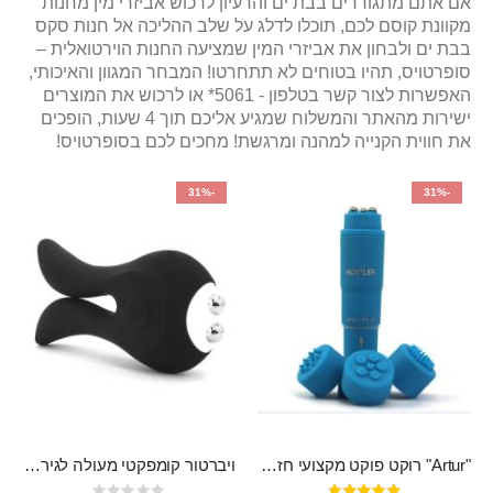
אם אתם מתגוררים בבת ים והרעיון לרכוש אביזרי מין מחנות
מקוונת קוסם לכם, תוכלו לדלג על שלב ההליכה אל חנות סקס
בבת ים ולבחון את אביזרי המין שמציעה החנות הוירטואלית –
סופרטויס, תהיו בטוחים לא תתחרטו! המבחר המגוון והאיכותי,
האפשרות לצור קשר בטלפון - 5061* או לרכוש את המוצרים
ישירות מהאתר והמשלוח שמגיע אליכם תוך 4 שעות, הופכים
את חווית הקנייה למהנה ומרגשת! מחכים לכם בסופרטויס!
-31%
-31%
"Artur" רוקט פוקט מקצועי חזק במיוחד
ויברטור קומפקטי מעולה לגירוי פטמות ודגדגן מסיליקון רפואי בעל 10 מצבי רטט , נטען