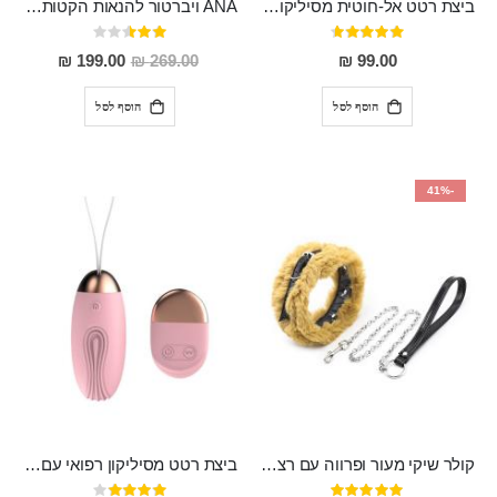
ביצת רטט אל-חוטית מסיליקון רפואי בגודל של 8 ס"מ ורוחב 3 ס"מ בעלת 20 מהירויות שונות "ENKI"
ANA ויברטור להנאות הקטות מסיליקון רפואי, נטען, בעל 10 מצבי רטט
דירוג:
דירוג:
50%
93%
מחיר
199.00 ₪
269.00 ₪
99.00 ₪
מבצע
הוסף לסל
הוסף לסל
-41%
קולר שיקי מעור ופרווה עם רצועת שרשרת איכותית MINK
ביצת רטט מסיליקון רפואי עם שלט אלחוטי עובדת על 2 בטריות אצבע , בעלת 10 מצבי רטט Shinda
דירוג:
דירוג: