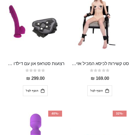
סט קשירות לכיסא המכיל אזיקים לידיים ,אזיקים לרגליים וכיסוי עיניים Egon
רצועות סטראפ און עם דילדו 20 ס"מ "Lear"
Rating:
Rating:
0%
0%
299.00 ₪
169.00 ₪
הוסף לסל
הוסף לסל
-40%
-32%