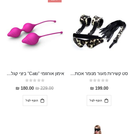
סט קשירות מעור מנומר אכותי המכיל כיסוי עיניים אזיקים ושוט "Plutus"
אימון אורגזמי "Cato" ביצי קגל מסיליקון רפואי עם משקולת
Rating:
Rating:
0%
0%
מחיר
180.00 ₪
229.00 ₪
199.00 ₪
מבצע
הוסף לסל
הוסף לסל