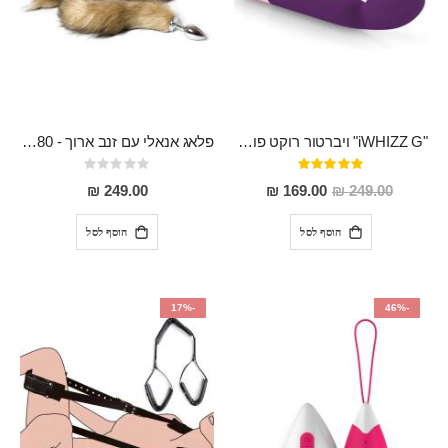
"iWHIZZ G" ויברטור רוקט פוקט קלאסי נטען בעל 10 מהירויות מסיליקון רפואי מיוחד לנקודת ה-G
פלאג אנאלי עם זנב ארוך - 80 סמ ויפה במיוחד Dinlas
דירוג:
Rating:
0%
100%
מחיר
249.00 ₪
169.00 ₪
249.00 ₪
מבצע
הוסף לסל
הוסף לסל
-17%
-46%