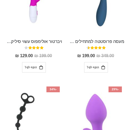
מעסה פרוסטטה למתחילים מסיליקון רפואי נטען עמיד במים בעל 10 מהירויות שונות "Alec"
ויברטור אולימפוס עשוי סיליקון רפואי מעולה למתחילים
דירוג:
דירוג:
80%
90%
מחיר
מחיר
129.00 ₪
199.00 ₪
199.00 ₪
349.00 ₪
מבצע
מבצע
הוסף לסל
הוסף לסל
-34%
-29%