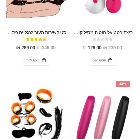
ביצת רטט אל חוטית מסיליקון ,נטענת , חזקה ועמידה למים "Callie"
סט קשירות מעור לרגליים פתוחות לרווחה "Camelot" וחשיפה מלאה
Rating:
דירוג:
100%
0%
מחיר
מחיר
289.00 ₪
349.00 ₪
129.00 ₪
239.00 ₪
מבצע
מבצע
הוסף לסל
הוסף לסל
-22%