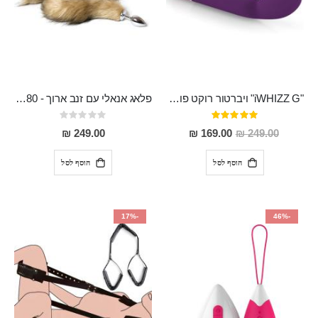
"iWHIZZ G" ויברטור רוקט פוקט קלאסי נטען בעל 10 מהירויות מסיליקון רפואי מיוחד לנקודת ה-G
פלאג אנאלי עם זנב ארוך - 80 סמ ויפה במיוחד Dinlas
דירוג:
Rating:
0%
100%
מחיר
249.00 ₪
169.00 ₪
249.00 ₪
מבצע
הוסף לסל
הוסף לסל
-17%
-46%