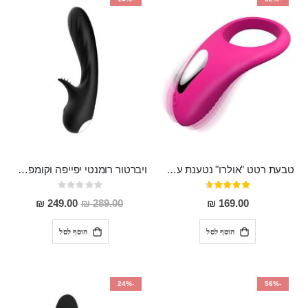
טבעת רטט "אולרו" נטענת עשויה סיליקון רפואי עם רטט חזק ומטריף חושים
ויברטור רומנטי יפייפה וקומפקטי לגירוי חיצוני ופנימי מסיליקון רפואי עמיד למים ROMANCE
דירוג:
Rating:
0%
91%
מחיר
249.00 ₪
289.00 ₪
169.00 ₪
מבצע
הוסף לסל
הוסף לסל
-24%
-56%