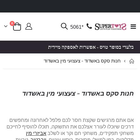
פריטים
0
Toggle
*5061
סל קניות
Nav
בלעדי בסופר טויס - אפשרות לאספקה מיידית
חנות סקס באשדוד - צעצועי מין באשדוד
חנות סקס באשדוד - צעצועי מין באשדוד
אם אתם מרגישים שקצת חסר לכם פלפל לאחרונה ומחפשים
דרכים שיוכלו לעורר אצלכם את התשוקה, תוכלו להוסיף לחייכם
משחקי תפקידים, משחקי חם וקר או לשלב
אביזרי מין
מדליקים, כמו למשל: מסיכות, כיסויי עיניים,
ויברטור
, טבעת