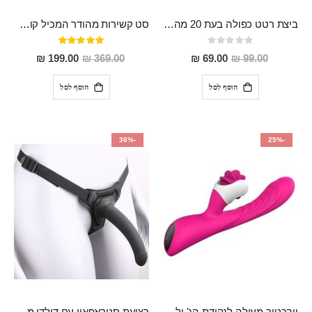
ביצת רטט כפולה בעת 20 מהירויות שונות עובדת ישירות מחשמל ללא צורך בבטריות "Ku"
סט קשירות מהודר המכיל קולר עם רצועה, מצבטי פטמות מקצועיים ואזיקי פרימיום "VESPA"
Rating:
דירוג:
100%
0%
מחיר
מחיר
199.00 ₪
369.00 ₪
69.00 ₪
99.00 ₪
מבצע
מבצע
הוסף לסל
הוסף לסל
-36%
-25%