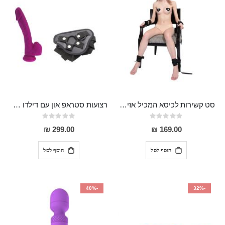
סט קשירות לכיסא המכיל אזיקים לידיים ,אזיקים לרגליים וכיסוי עיניים Egon
רצועות סטראפ און עם דילדו 20 ס"מ "Lear"
Rating:
Rating:
0%
0%
299.00 ₪
169.00 ₪
הוסף לסל
הוסף לסל
-40%
-32%