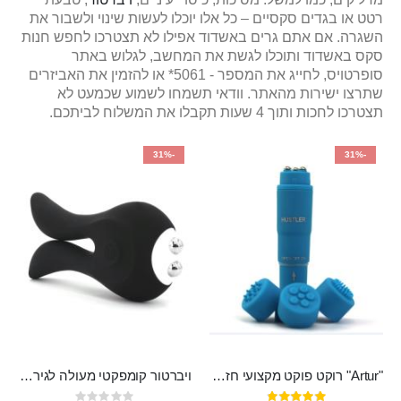
רטט או בגדים סקסיים – כל אלו יוכלו לעשות שינוי ולשבור את
השגרה. אם אתם גרים באשדוד אפילו לא תצטרכו לחפש חנות
סקס באשדוד ותוכלו לגשת את המחשב, לגלוש באתר
סופרטויס, לחייג את המספר - 5061* או להזמין את האביזרים
שתרצו ישירות מהאתר. וודאי תשמחו לשמוע שכמעט לא
תצטרכו לחכות ותוך 4 שעות תקבלו את המשלוח לביתכם.
-31%
-31%
"Artur" רוקט פוקט מקצועי חזק במיוחד
ויברטור קומפקטי מעולה לגירוי פטמות ודגדגן מסיליקון רפואי בעל 10 מצבי רטט , נטען