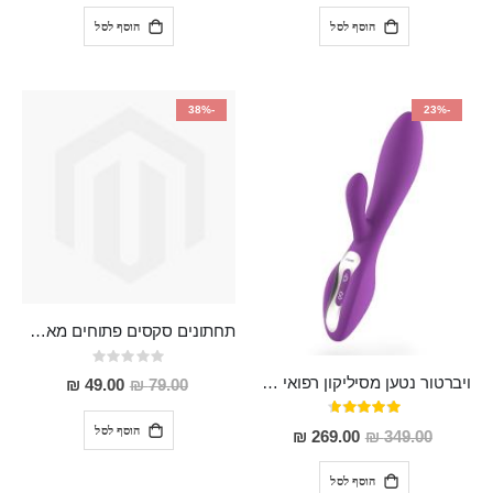
הוסף לסל
הוסף לסל
-38%
-23%
תחתונים סקסים פתוחים מאחורה, מחמיאים , יפייפים "Esenia"
Rating:
0%
ויברטור נטען מסיליקון רפואי "Softs"
מחיר
49.00 ₪
79.00 ₪
מבצע
דירוג:
93%
הוסף לסל
מחיר
269.00 ₪
349.00 ₪
מבצע
הוסף לסל