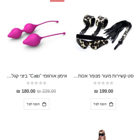
סט קשירות מעור מנומר אכותי המכיל כיסוי עיניים אזיקים ושוט "Plutus"
אימון אורגזמי "Cato" ביצי קגל מסיליקון רפואי עם משקולת
Rating:
Rating:
0%
0%
מחיר
180.00 ₪
229.00 ₪
199.00 ₪
מבצע
הוסף לסל
הוסף לסל