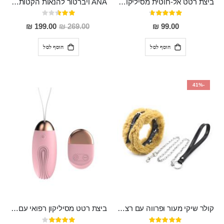
ביצת רטט אל-חוטית מסיליקון רפואי בגודל של 8 ס"מ ורוחב 3 ס"מ בעלת 20 מהירויות שונות "ENKI"
ANA ויברטור להנאות הקטות מסיליקון רפואי, נטען, בעל 10 מצבי רטט
דירוג:
דירוג:
50%
93%
מחיר
199.00 ₪
269.00 ₪
99.00 ₪
מבצע
הוסף לסל
הוסף לסל
-41%
קולר שיקי מעור ופרווה עם רצועת שרשרת איכותית MINK
ביצת רטט מסיליקון רפואי עם שלט אלחוטי עובדת על 2 בטריות אצבע , בעלת 10 מצבי רטט Shinda
דירוג:
דירוג: