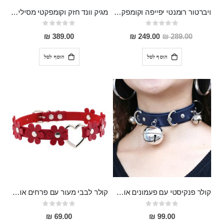
ויברטור רומנטי יפייפה וקומפקטי לגירוי חיצוני ופנימי מסיליקון רפואי עמיד למים ROMANCE
מגיק וונד חזק וקומפקטי מסיליקון רפואי בעל 20 מצבי רטט , שקט ועמיד למים MASSA
Rating:
Rating:
0%
0%
מחיר
389.00 ₪
249.00 ₪
289.00 ₪
מבצע
הוסף לסל
הוסף לסל
קולר פנקיסטי עם פעמונים אורך 43 עובי 2.5 סמ
קולר לבבי מעור עם פרחים אורך 43 סמ
Rating:
Rating:
0%
0%
69.00 ₪
99.00 ₪