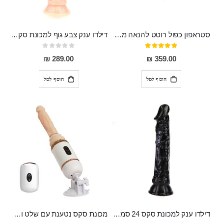
סטראפון כפול רוטט להנאה מרובה Randi
דילדו ענק צבע גוף למכונת סקס 24 סמ אורך, 4.5 סמ רוחב Torsten
דירוג:
Rating:
0%
100%
289.00 ₪
359.00 ₪
הוסף לסל
הוסף לסל
דילדו ענק למכונת סקס 24 סמ אורך 4.5 סמ רוחב Knud
מכונת סקס נטענת עם שלט ועם פונקצית חימום, קומפקטית ודסקרטית Cyclone Fire