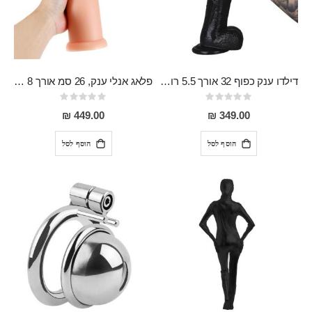
דילדו ענק כפוף 32 אורך 5.5 רוחב ALEX
פלאג אנלי ענק, 26 סמ אורך 8 רוחב ,שוקל 1 ק"ג, סופר חלק GREG
Rating:
Rating:
0%
0%
449.00 ₪
349.00 ₪
הוסף לסל
הוסף לסל