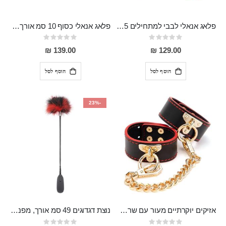
פלאג אנאלי לבבי למתחילים 7.5 סמ אורך ו2.8 סמ רוחב, מפלדת על חלד, מושחר Warner לנשים שאוהבות אנאלי אלגנטי
פלאג אנאלי כסוף 10 סמ אורך 3 סמ רוחב עם אבן סברובסקי Roger
Rating:
Rating:
0%
0%
139.00 ₪
129.00 ₪
הוסף לסל
הוסף לסל
-23%
אזיקים יוקרתיים מעור עם שרשרת זהב Oscar
נוצת דגדוגים 49 סמ אורך, מפנקת עם ספנקר Osmond
Rating:
Rating: