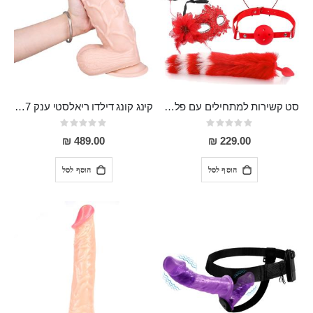
סט קשירות למתחילים עם פלג סיליקון עם זנב מפנק, כיסוי עיניים יפייפה גאג, כיסוי פטמות וקשת עם אוזני ארנבת
קינג קונג דילדו ריאלסטי ענק 27 סמ אורך 7 סמ רוחב Ulfhild
Rating:
Rating:
0%
0%
489.00 ₪
229.00 ₪
הוסף לסל
הוסף לסל