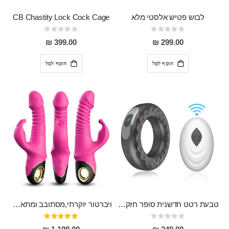
לבוש פטיש אלסטי מלא
CB Chastity Lock Cock Cage
Rating:
Rating:
0%
0%
399.00 ₪
299.00 ₪
הוסף לסל
הוסף לסל
טבעת רטט חדשנית סופר חזקה, גם הידוק וגם הנאה כפולה KING
ויברטור יוקרתי,מסתובב ומתארך, בעל רטט חזק מאוד ומגע מלטף ZING
Rating:
דירוג:
100%
0%