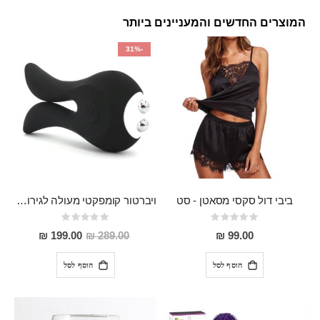
המוצרים החדשים והמעניינים ביותר
-31%
ביבי דול סקסי מסאטן - סט
ויברטור קומפקטי מעולה לגירוי פטמות ודגדגן מסיליקון רפואי בעל 10 מצבי רטט , נטען
Rating:
Rating:
0%
0%
מחיר
199.00 ₪
289.00 ₪
99.00 ₪
מבצע
הוסף לסל
הוסף לסל