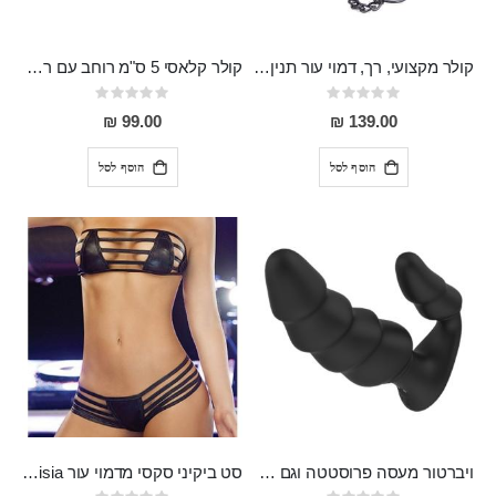
קולר מקצועי, רך, דמוי עור תנין רוחב 5.2 סמ עם רצועת שרשרת באורך 70 סמ Marv
קולר קלאסי 5 ס"מ רוחב עם רצועת שרשרת באורך 60 ס"מ Talon
Rating:
Rating:
0%
0%
99.00 ₪
139.00 ₪
הוסף לסל
הוסף לסל
ויברטור מעסה פרוסטטה וגם לחדירה כפולה סופר מפנק מסיליקון רפואי , הטענה מגנטית עם שלט DRAGON
סט ביקיני סקסי מדמוי עור Aloisia