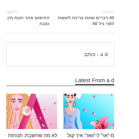
הקודם
המשך
40 דברים שאת צריכה לעשות
החיפוש אחר חנות מין
לפני גיל 40
טובה
a d
- כותב
Latest From a d
מ-“אוי” ל-“וואו”: איך קגל
לא מה שחשבת: תנוחות