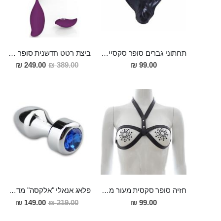
תחתוני גברים סופר סקסיים פתוחים מאחור FREESIA
ביצת רטט חדשנית סופר מפנקת מיוחדת לנקודת ה-ג ולחיזוק השרירים BEA
מחיר
249.00 ₪
389.00 ₪
99.00 ₪
מבצע
חזיה סופר סקסית מעור מתכווננת מתאימה לכל המידות Mateo
פלאג אנאלי "אלקסה" מדהים ביופיו
מחיר
149.00 ₪
219.00 ₪
99.00 ₪
מבצע