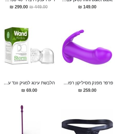
מחיר
299.00 ₪
449.00 ₪
149.00 ₪
מבצע
פרפר מפנק מסיליקון רפואי ניתן ללבישה מתחת לבגדים 12 סמ אורך, 4 סמ רוחב, עם שלט אל חוטי בעל 12 מצבי רטט CARNATION
הלבשת עינוג למגיק וונד עבור גבר מסיליקון
69.00 ₪
259.00 ₪