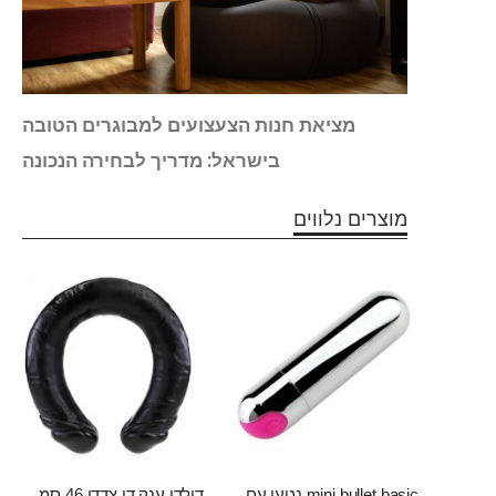
הלכה
מציאת חנות הצעצועים למבוגרים הטובה
?
בישראל: מדריך לבחירה הנכונה
מוצרים נלווים
mini bullet basic נטען עם מספר מהירויות
דילדו ענק דו צדדי 46 סמ אורך 5 סמ רוחב כבד ובעל נוכחותDamon