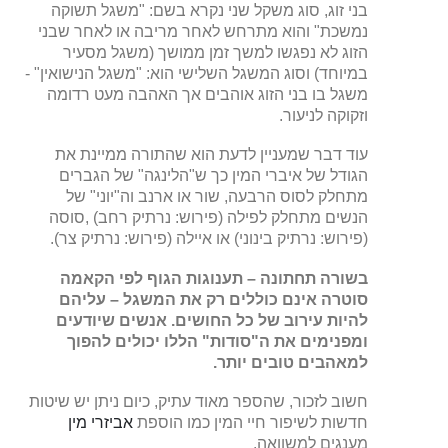
בני זוג, סוג משקל שני נקרא בשם: "משגל תשוקה
נמשכת" והוא מתרחש לאחר מריבה או לאחר שבני
הזוג לא נפגשו למשך זמן ממושך (משגל מסעיר
במיוחד) וסוג המשגל השלישי הוא: "משגל הנישואין" -
משגל בו בני הזוג אוהבים אך האהבה מעט רדומה
וזקוקה לניעור.
עוד דבר שמעניין לדעת הוא שהתורה ממיינת את
הגודל של איברי המין כך ש"הלינגה" של הגברים
מתחלק לסוס הרבעה, שור או ארנב וה"יוני" של
הנשים מתחלק לפילה (פירוש: נרתיק רחב) ,סוסה
(פירוש: נרתיק בינוני) או איילה (פירוש: נרתיק צר).
בשורה תחתונה – תענוגות הגוף לפי הקאמה
סוטרה אינם כוללים רק את המשגל – עליהם
להיות עירוב של כל החושים. אנשים שיודעים
ומפנימים את ה"סודות" הללו יכולים להפוך
למאהבים טובים יותר.
חשוב לזכור, שהספר מאוד עתיק, כיום ניתן יש שיטות
חדשות לשיפור חיי המין כמו הוספת
אביזרי מין
מענגים למשוואה.