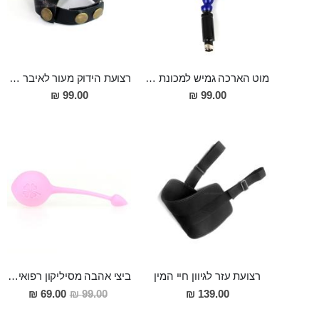
מוט הארכה גמיש למכונת סקס 30 סמ אורך 2.5 סמ רוחב
רצועת הידוק מעור לאיבר המין ולאשכים למשגל ארוך ומסעיר ולזיקפה חזקה ומענגת
99.00 ₪
99.00 ₪
רצועת עזר לגיוון חיי המין
ביצי אהבה מסיליקון רפואי מצויינים לחיזוק שרירי הנרתיק Aindrea
מחיר
69.00 ₪
99.00 ₪
139.00 ₪
מבצע