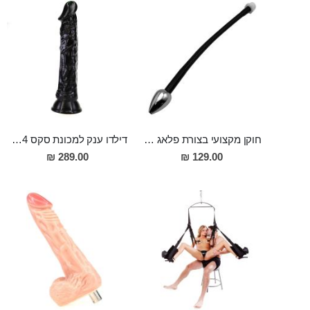
חוקן מקצועי בצורת פלאג 2.7 סמ רוחב עם צינור באורך 27 סמ המתחבר ישירות לדוש
דילדו ענק למכונת סקס 24 סמ אורך 4.5 סמ רוחב Knud
289.00 ₪
129.00 ₪