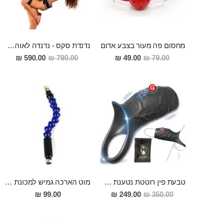
מחסום פה מעור בצבע אדום
נדנדת סקס - נדנדה לאוהבים
מחיר
מחיר
590.00 ₪
790.00 ₪
49.00 ₪
79.00 ₪
מבצע
מבצע
טבעת פין רוטטת נטענת מסיליקון רפואי משפרת עם גירוי אשכים – מגדילה את הפין, מעכבת שפיכה, מגרה נקודת G
מוט הארכה גמיש למכונת סקס 30 סמ אורך 2.5 סמ רוחב
מחיר
99.00 ₪
249.00 ₪
350.00 ₪
מבצע