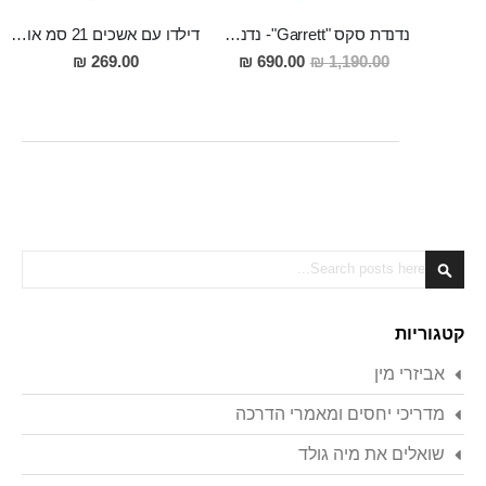
נדנדת סקס "Garrett"- נדנדה לאוהבים
דילדו עם אשכים 21 סמ אורך 4.3 סמ רוחב המתאים למכונת סקס Tore
מחיר
269.00 ₪
690.00 ₪
1,190.00 ₪
מבצע
Search
Search
קטגוריות
אביזרי מין
מדריכי יחסים ומאמרי הדרכה
שואלים את מיה גולד