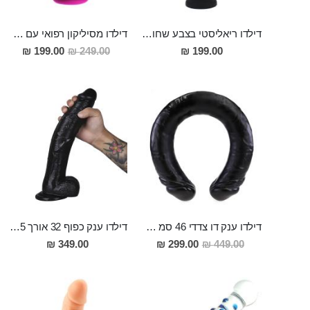
דילדו ריאליסטי בצבע שחור מסיליקון רפואי דק במיוחד 17.2 ס"מ אורך, 2.9 ס"מ רוחב "BLACK CERES"
דילדו מסיליקון רפואי עם בסיס ואקום חזק 19 ס"מ אורך 3.5 ס"מ רוחב Alvar
מחיר
199.00 ₪
249.00 ₪
199.00 ₪
מבצע
דילדו ענק דו צדדי 46 סמ אורך 5 סמ רוחב כבד ובעל נוכחותDamon
דילדו ענק כפוף 32 אורך 5.5 רוחב ALEX
מחיר
349.00 ₪
299.00 ₪
449.00 ₪
מבצע