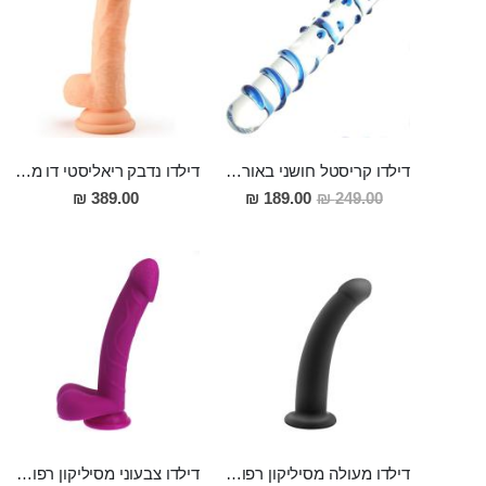
דילדו קריסטל חושני באורך 17 סמ ורוחב 3.5 סמ עם טבעות עונג ובליטות להעצמת החיכוך וההנאה
דילדו נדבק ריאליסטי דו מנועי 20 ס"מ אורך 3 ס"מ רוחב מסיליקון רפואי , בעל רטט חזק, נטען "Ryder"
מחיר
389.00 ₪
189.00 ₪
249.00 ₪
מבצע
דילדו מעולה מסיליקון רפואי 17.5 ס"מ אורך מתאים לכל סוגי הרצועות ,עם ואקום חזק "Perun"
דילדו צבעוני מסיליקון רפואי עם בסיס ואקום 20 ס"מ אורך, 3 רוחב "Purple Usher"