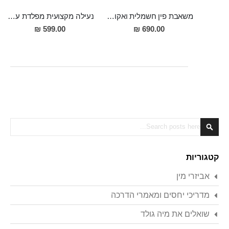
משאבת פין חשמלית ואקום מתקדמת – עמידה למים IPX7 עם תצוגת LCD, 4 רמות לחץ + 9 רמות שאיבה עוצמתיות, להארכה והגדלת הפין
נעילה מקצועית מפלדת על חלד
599.00 ₪
690.00 ₪
Search
Search
קטגוריות
אביזרי מין
מדריכי יחסים ומאמרי הדרכה
שואלים את מיה גולד