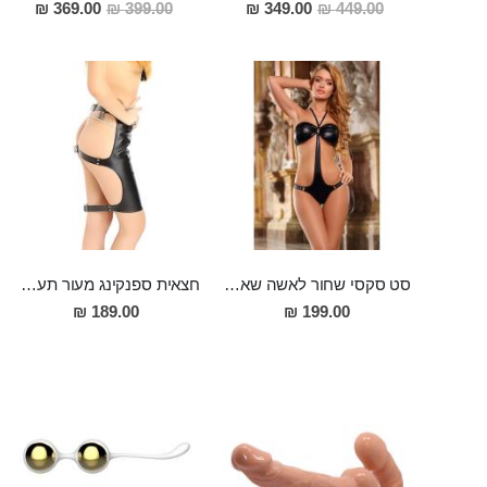
מחיר
מחיר
369.00 ₪
399.00 ₪
349.00 ₪
449.00 ₪
מבצע
מבצע
סט סקסי שחור לאשה שאוהבת לפתוח את הואגינה שלה לרווחה ואפילו להכניס אצבע או שתיים לישבן כאשר הפרטנר צופה, חזיה פתוחה ותחתונים מעור פתוחים באזור הרקטום והנרתיק לפישוק עצמי רחב של הלחיים על מנת לחשוף את פי הטבעת והנרתיק והדגדגן, להתגאות בהם, לעיני הפרטנר
חצאית ספנקינג מעור תעשיתי פתוחה מאחורה, 48 ס"מ אורך "LOKI"
189.00 ₪
199.00 ₪