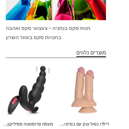
מעתם
חנות סקס בנתניה - צעצועי סקס ואהבה
בחנויות סקס באזור השרון
מוצרים נלווים
דילדו כפול ענק עם בסיס ואקום Kuan Ti
מעסה פרוסטטה מסיליקון רפואי עם שלט לגירוי עמוק וחזק Dipper