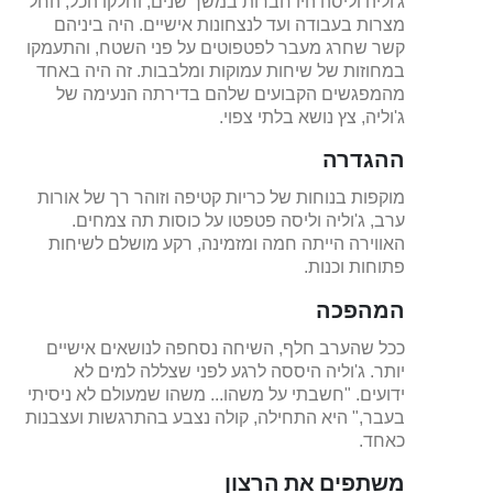
ג'וליה וליסה היו חברות במשך שנים, וחלקו הכל, החל
מצרות בעבודה ועד לנצחונות אישיים. היה ביניהם
קשר שחרג מעבר לפטפוטים על פני השטח, והתעמקו
במחוזות של שיחות עמוקות ומלבבות. זה היה באחד
מהמפגשים הקבועים שלהם בדירתה הנעימה של
ג'וליה, צץ נושא בלתי צפוי.
ההגדרה
מוקפות בנוחות של כריות קטיפה וזוהר רך של אורות
ערב, ג'וליה וליסה פטפטו על כוסות תה צמחים.
האווירה הייתה חמה ומזמינה, רקע מושלם לשיחות
פתוחות וכנות.
המהפכה
ככל שהערב חלף, השיחה נסחפה לנושאים אישיים
יותר. ג'וליה היססה לרגע לפני שצללה למים לא
ידועים. "חשבתי על משהו... משהו שמעולם לא ניסיתי
בעבר," היא התחילה, קולה נצבע בהתרגשות ועצבנות
כאחד.
משתפים את הרצון