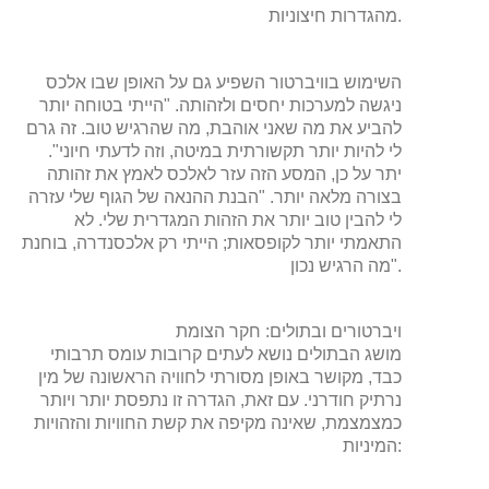
מהגדרות חיצוניות.
השימוש בוויברטור השפיע גם על האופן שבו אלכס
ניגשה למערכות יחסים ולזהותה. "הייתי בטוחה יותר
להביע את מה שאני אוהבת, מה שהרגיש טוב. זה גרם
לי להיות יותר תקשורתית במיטה, וזה לדעתי חיוני".
יתר על כן, המסע הזה עזר לאלכס לאמץ את זהותה
בצורה מלאה יותר. "הבנת ההנאה של הגוף שלי עזרה
לי להבין טוב יותר את הזהות המגדרית שלי. לא
התאמתי יותר לקופסאות; הייתי רק אלכסנדרה, בוחנת
מה הרגיש נכון".
ויברטורים ובתולים: חקר הצומת
מושג הבתולים נושא לעתים קרובות עומס תרבותי
כבד, מקושר באופן מסורתי לחוויה הראשונה של מין
נרתיק חודרני. עם זאת, הגדרה זו נתפסת יותר ויותר
כמצמצמת, שאינה מקיפה את קשת החוויות והזהויות
המיניות: