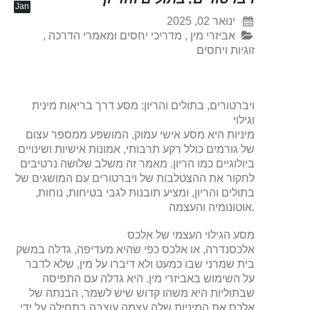
Jan
ינואר 02, 2025
אביזרי מין
,
מדריכי יחסים ומאמרי הדרכה
,
זוגיות ויחסים
ויברטורים, בתולים והריון: מסע דרך בריאות מינית
וגילוי
מיניות היא מסע אישי עמוק, המושפע ממספר עצום
של גורמים כולל רקע תרבותי, אמונות אישיות ושינויים
ביולוגיים כמו הריון. מאמר זה משלב שלושה נרטיבים
לחקור את ההצטלבות של ויברטורים עם המושגים של
בתולים והריון, ומציע תובנות לגבי בטיחות, נוחות,
אוטונומיה והעצמה.
מסע הגילוי העצמי של אלכס
אלכסנדרה, או אלכס כפי שהיא מעדיפה, גדלה במשק
בית שמרני שבו כמעט ולא דיברו על מין, שלא לדבר
על השימוש באביזרי מין. היא גדלה עם התפיסה
שבתוליות היא משהו קדוש שיש לשמר, הבנתה של
אלכס את המיניות שלה עצמה עוצבה בתחילה על ידי