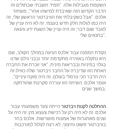
השקפות מגבילות אלה. "תמיד חשבתי שבתולים זה
הדבר הקדוש הזה שאיבדת למישהו אחר", משחזר
אלכס. "אבל כשקיבלתי את הוויברטור הראשון שלי, זה
היה כמו לגלות חלק חדש בעצמי. זה לא היה עניין של
לאבד שום דבר; זה היה עניין של השגת ידע והנאה
בתנאים שלי".
נקודת המפנה עבור אלכס הגיעה במהלך הקולג', שם
היא נתקלה באווירה מתקדמת יותר ובבני גילם שדנו
בגלוי במיניות ובבריאות מינית. "אני זוכרת את החברה
האחת הזו שדיברה על החבר ויברטור שלה כאילו זה
היה הדבר הכי נורמלי בעולם. זה היה פוקח עיניים",
אומר אלכס. השיחה הזו עוררה סקרנות שהודחקה
במשך שנים.
ההחלטה לקנות ויברטור
הייתה צעד משמעותי עבור
אלכס. זה לא היה רק ​​על רכישת צעצוע מין; זה היה על
שנים מאתגרות של אמונות מושרשות. אלכס בחר
בוויברטור פשוט וחיצוני, לא רצה לצלול למורכבות