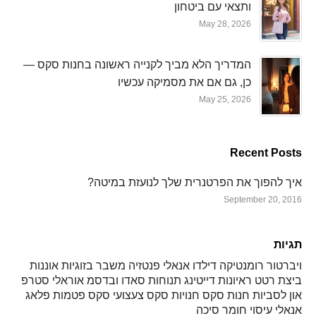
ותצאי עם ביטחון
May 28, 2026
המדריך הלא מביך לקנייה ראשונה בחנות סקס —
כן, גם אם את מסמיקה עכשיו
May 25, 2026
Recent Posts
איך להפוך את הפרטנרית שלך לנועזת במיטה?
September 20, 2016
תגיות
ויברטור
רומנטיקה
דילדו
אנאלי
פנטזיה
משבר בזוגיות
אוננות
ביצת רטט
ראיונות
דייטינג
תנוחות
סאדו ובדסמ
אוראלי
סטרפ
און
לסביות
חנות סקס
חנויות סקס
צעצועי סקס
פטמות
פלאג
אנאלי
עיסוי
חומר סיכה