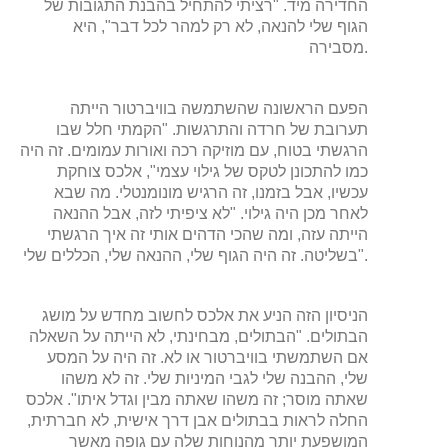
החדירה מיד. "רציתי להתחיל בהבנת התגובות של
הגוף שלי להנאה, לא רק למהר לכל דבר", היא
מסבירה.
הפעם הראשונה שהשתמשה בוויברטור הייתה
תערובת של חרדה והתרגשות. "הקמתי חלל שבו
הרגשתי בטוח, עם מוזיקה רכה ואורות עמומים. זה היה
כמו להתכונן לטקס של גילוי עצמי", אלכס צוחקת
עכשיו, אבל בזמנו, זה הרגיש מונומנטלי. מה שבא
לאחר מכן היה גילוי. "לא ציפיתי לזה, אבל ההנאה
הייתה עזה, ומה שהכי הדהים אותי זה איך הרגשתי
בשליטה. זה היה הגוף שלי, ההנאה שלי, הכללים שלי".
הניסיון הזה הניע את אלכס לחשוב מחדש על מושג
הבתולים. "הבתולים, מבחינתי, לא הייתה על השאלה
אם השתמשתי בוויברטור או לא. זה היה על המסע
שלי, ההבנה שלי לגבי המיניות שלי. זה לא משהו
שאתה מוסר; זה משהו שאתה מבין וגדל איתו". אלכס
החלה לראות בבתולים אבן דרך אישית, לא חברתית,
המושפעת יותר מהנוחות שלה עם גופה מאשר