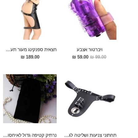
ויברטור אצבע
חצאית ספנקינג מעור תעשיתי פתוחה מאחורה, 48 ס"מ אורך "LOKI"
מחיר
189.00 ₪
59.00 ₪
99.00 ₪
מבצע
תחתוני צניעות ושליטה לגבר מקצועיים מותאמים לכל מידה Perseus
נרתיק קטיפה גדול לאיחסון אביזרי מין