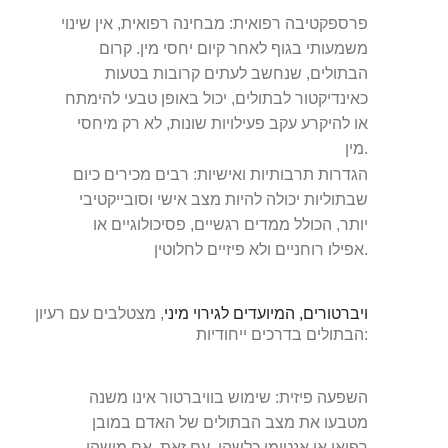
פרספקטיבה רפואית:
מבחינה רפואית, אין שינוי
משמעותי בגוף לאחר קיום יחסי מין. קרום
הבתולים, שנחשב לעתים קרובות בטעות
כאינדיקטור לבתולים, יכול באופן טבעי להימתח
או להיקרע עקב פעילויות שונות, לא רק מיחסי
מין.
הגדרות תרבותיות ואישיות:
רבים מכירים כיום
שבתוליות יכולה להיות מצב אישי וסובייקטיבי
יותר, הכולל ממדים רגשיים, פסיכולוגיים או
אפילו רוחניים ולא פיזיים לחלוטין.
ויברטורים, המיועדים לגירוי מיני
, מצטלבים עם רעיון
הבתולים בדרכים ייחודיות:
השפעה פיזית:
שימוש בוויברטור אינו משנה
מטבעו את מצב הבתולים של האדם במובן
רפואי או אנטומי כלשהו. עם זאת, אם מישהו