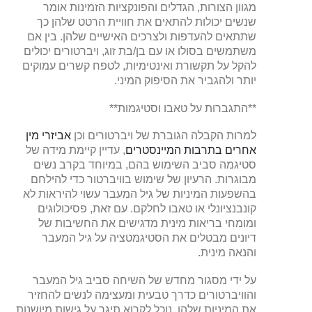
מגוון הצורות, הגדלים והפונקציות הזמינות אומר
שנשים יכולות להתאים את חוויית הרטט שלהן כך
שתתאים להעדפות ולצרכים האישיים שלהן. בין אם
משתמשים בסולו או עם בן/בת זוג, ויברטורים יכולים
להקל על תקשורת ואינטימיות, לטפח קשרים עמוקים
יותר ולהגביר את הסיפוק המיני.
**התגברות על טאבו וסטיגמות**
למרות הקבלה הגוברת של ויברטורים וכן
אביזרי מין
אחרים בתרבות המיינסטרים
, עדיין קיימת מידה של
סטיגמה סביב השימוש בהם, במיוחד בקרב נשים
מבוגרות. הרעיון של שימוש בוויברטור כדי להילחם
בהשפעות המיניות של גיל המעבר עשוי להיראות לא
קונבנציונלי או טאבו לחלקם. עם זאת, פסיכולוגים
ומומחי בריאות מינית מדגישים את החשיבות של
דיונים מבטלים את הסטיגמטציה על גיל המעבר
והנאה מינית.
על ידי מסגור מחדש של השיחה סביב גיל המעבר
והוויברטורים כדרך טבעית ומעצימה לנשים להחזיר
את המיניות שלהן, נוכל לקרוא תיגר על גישות מיושנות