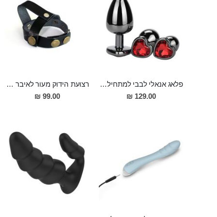
פלאג אנאלי לבבי למתחילים 7.5 סמ אורך ו2.8 סמ רוחב, מפלדת על חלד, מושחר Warner לנשים שאוהבות אנאלי אלגנטי
רצועת הידוק מעור לאיבר המין ולאשכים למשגל ארוך ומסעיר ולזיקפה חזקה ומענגת
99.00 ₪
129.00 ₪