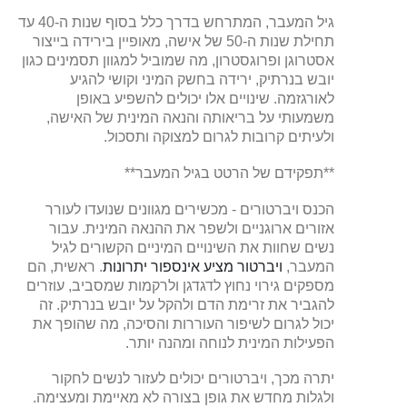
גיל המעבר, המתרחש בדרך כלל בסוף שנות ה-40 עד
תחילת שנות ה-50 של אישה, מאופיין בירידה בייצור
אסטרוגן ופרוגסטרון, מה שמוביל למגוון תסמינים כגון
יובש בנרתיק, ירידה בחשק המיני וקושי להגיע
לאורגזמה. שינויים אלו יכולים להשפיע באופן
משמעותי על בריאותה והנאה המינית של האישה,
ולעיתים קרובות לגרום למצוקה ותסכול.
**תפקידם של הרטט בגיל המעבר**
הכנס ויברטורים - מכשירים מגוונים שנועדו לעורר
אזורים ארוגניים ולשפר את ההנאה המינית. עבור
נשים שחוות את השינויים המיניים הקשורים לגיל
המעבר,
ויברטור מציע אינספור יתרונות
. ראשית, הם
מספקים גירוי נחוץ לדגדגן ולרקמות שמסביב, עוזרים
להגביר את זרימת הדם ולהקל על יובש בנרתיק. זה
יכול לגרום לשיפור העוררות והסיכה, מה שהופך את
הפעילות המינית לנוחה ומהנה יותר.
יתרה מכך, ויברטורים יכולים לעזור לנשים לחקור
ולגלות מחדש את גופן בצורה לא מאיימת ומעצימה.