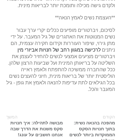
ולקדם גישה מכילה ותומכת יותר לבריאות מינית.
**העצמת נשים לאמץ הנאה**
לסיכום, ויברטורים מופיעים ככלים יקרי ערך עבור
נשים המנווטות את האתגרים של גיל המעבר. על ידי
מתן גירוי, שיפור העוררות וקידום חקירה עצמית, הם
ניתנים
לרכישה במגוון רחב של חנויות אביזרי מין
ויברטורים מציעים אמצעי לנשים להחזיר לעצמן את
השליטה על בריאותן המינית ועל שביעות הרצון שלהן.
ככל שהחברה ממשיכה להתפתח ולאמץ ראייה
הוליסטית יותר של בריאות מינית, חיוני להעצים נשים
בכל הגילאים לתת עדיפות להנאה ולאמץ את גופן - גיל
המעבר והכל.
הקודם
המשך
מהפכה בהנאה נשית:
מבושה לתהילה: איך חנויות
בתוך חנויות הסקס
סקס משנות את הדרך שבה
הממוקדות ביותר לנשים
אנחנו חושבים על עונג!