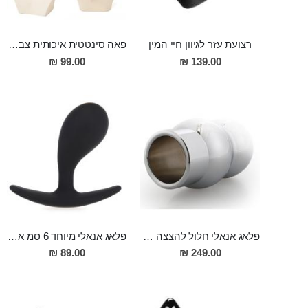
רצועת עזר לגיוון חיי המין
פאה סינטטית איכותית צבע חום קרה עם פוני
99.00 ₪
139.00 ₪
פלאג אנאלי חלול להצצה פנימה או לחוקן מפלדת על חלד, 8 ס"מ אורך,5 ס"מ רוחב, למקצוענים Homer
פלאג אנאלי מיוחד 6 סמ אורך לעיסוי פרוסטטה למתחילים מסיליקון רפואי OPS
89.00 ₪
249.00 ₪