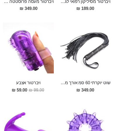
ויברטור מסיליקון רפואי לגירוי נקודת ה-ג FOX
ויברטור מעסה פרוסטטה וגם לחדירה כפולה סופר מפנק מסיליקון רפואי , הטענה מגנטית עם שלט DRAGON
349.00 ₪
189.00 ₪
שוט יוקרתי 60 סמ אורך מעור אמיתי Garth
ויברטור אצבע
מחיר
59.00 ₪
99.00 ₪
349.00 ₪
מבצע