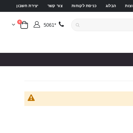
צות
הבלוג
כניסת לקוחות
צור קשר
יצירת חשבון
פריטים
0
*5061
סל קניות